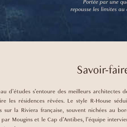
Portée par une qu
repousse les limites au 
Savoir-fair
au d’études s’entoure des meilleurs architectes d
ire les résidences rêvées. Le style R-House sédui
es sur la Riviera française, souvent nichées au b
 par Mougins et le Cap d’Antibes, l’équipe intervien