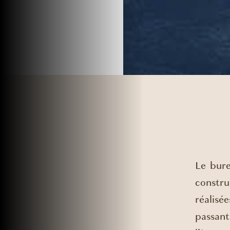
Le bure
constru
réalisé
passant