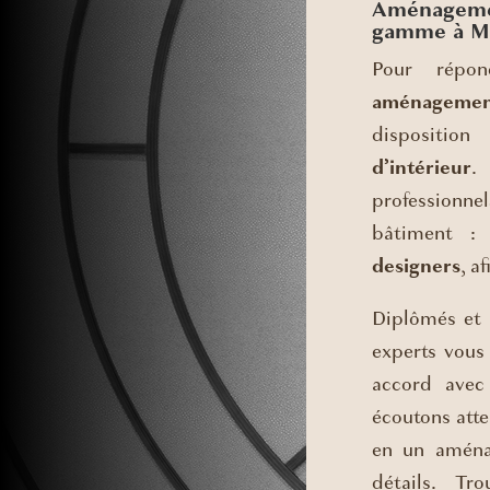
Aménagemen
gamme à M
Pour répon
aménagement
dispositi
d’intérieur
.
professionn
bâtiment 
designers
, a
Diplômés et 
experts vou
accord avec
écoutons atte
en un aména
détails. Tr