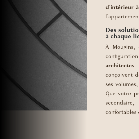
d’intérieur 
l’appartement
Des soluti
à chaque li
À Mougins, 
configuration
architectes 
conçoivent de
ses volumes, 
Que votre pr
secondaire
confortables 