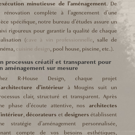
exécution minutieuse de l’aménagement
. De
a rénovation complète à l’agencement d’une
ièce spécifique, notre bureau d’études assure un
uivi rigoureux pour garantir la qualité de chaque
éalisation (
cave à vin professionnelle
, salle de
inéma,
cuisine design
, pool house, piscine, etc.).
n processus créatif et transparent pour
n aménagement sur mesure
hez R-House Design, chaque projet
’
architecture d’intérieur
à Mougins suit un
rocessus clair, structuré et transparent. Après
ne phase d’écoute attentive, nos
architectes
’intérieur
,
décorateurs
et
designers
établissent
ne stratégie d’aménagement personnalisée,
enant compte de vos besoins esthétiques,