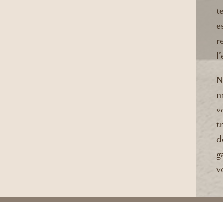
t
e
r
l
N
m
v
t
d
g
v