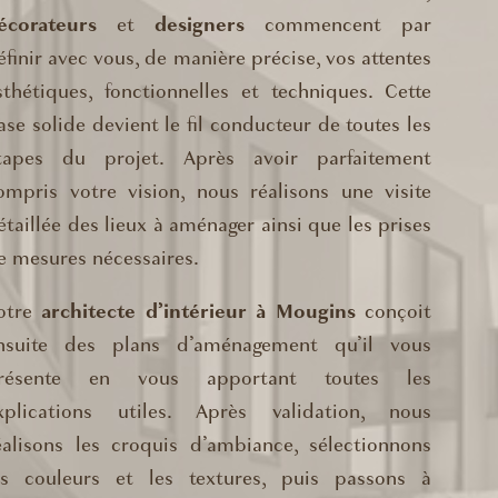
écorateurs
et
designers
commencent par
éfinir avec vous, de manière précise, vos attentes
sthétiques, fonctionnelles et techniques. Cette
ase solide devient le fil conducteur de toutes les
tapes du projet. Après avoir parfaitement
ompris votre vision, nous réalisons une visite
étaillée des lieux à aménager ainsi que les prises
e mesures nécessaires.
otre
architecte d’intérieur à Mougins
conçoit
nsuite des plans d’aménagement qu’il vous
résente en vous apportant toutes les
xplications utiles. Après validation, nous
éalisons les croquis d’ambiance, sélectionnons
es couleurs et les textures, puis passons à