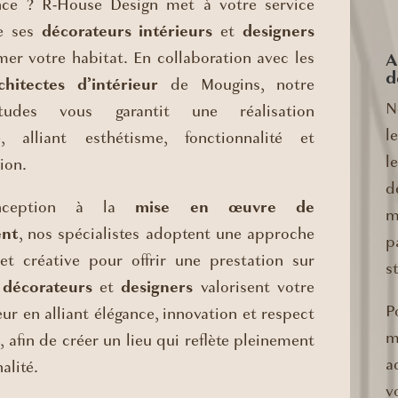
nce ? R-House Design met à votre service
de ses
décorateurs intérieurs
et
designers
mer votre habitat. En collaboration avec les
A
d
chitectes d’intérieur
de Mougins, notre
N
tudes vous garantit une réalisation
l
e, alliant esthétisme, fonctionnalité et
l
ion.
d
nception à la
mise en œuvre de
m
ent
, nos spécialistes adoptent une approche
p
t créative pour offrir une prestation sur
s
s
décorateurs
et
designers
valorisent votre
P
eur en alliant élégance, innovation et respect
m
, afin de créer un lieu qui reflète pleinement
a
alité.
v