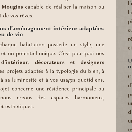
l’
à Mougins
capable de réaliser la maison ou
l
 de vos rêves.
p
ons d’aménagement intérieur adaptées
s
eu de vie
r
chaque habitation possède un style, une
c
 et un potentiel unique. C’est pourquoi nos
U
d’intérieur
,
décorateurs
et
designers
u
s projets adaptés à la typologie du bien, à
C
à sa luminosité et à vos usages quotidiens.
d
ojet concerne une résidence principale ou
p
, nous créons des espaces harmonieux,
u
et esthétiques.
d
u
t