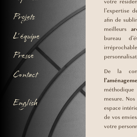
votre réside
l’expertise 
Projets
afin de subli
meilleurs
ar
L’ équipe
bureau d’é
irréprochabl
Presse
personnalisat
De la co
Contact
l’aménagem
méthodique e
mesure. No
English
espace intéri
de vos envies
votre personn