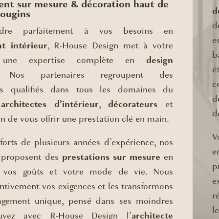
t sur mesure & décoration haut de
d
ougins
d
dre parfaitement à vos besoins en
e
 intérieur
, R-House Design met à votre
b
on une expertise complète en
design
é
 Nos partenaires regroupent des
c
els qualifiés dans tous les domaines du
d
:
architectes d’intérieur
,
décorateurs
et
d
fin de vous offrir une prestation clé en main.
V
forts de plusieurs années d’expérience, nos
e
s proposent des
prestations sur mesure
en
p
 vos goûts et votre mode de vie. Nous
e
ntivement vos exigences et les transformons
r
gement unique, pensé dans ses moindres
l
ouvez avec R-House Design l’
architecte