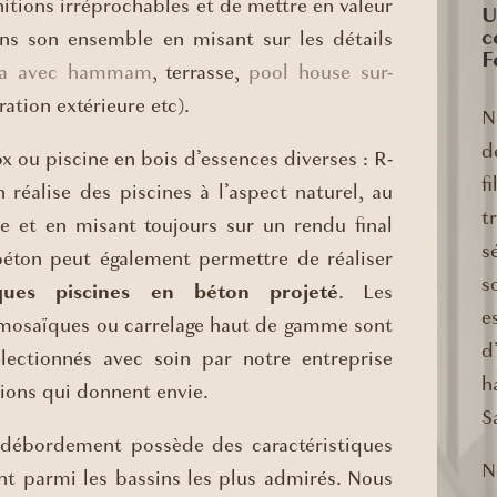
initions irréprochables et de mettre en valeur
U
c
ans son ensemble en misant sur les détails
F
a avec hammam
, terrasse,
pool house sur-
ration extérieure etc).
N
d
ox ou piscine en bois d’essences diverses : R-
f
réalise des piscines à l’aspect naturel, au
t
e et en misant toujours sur un rendu final
s
béton peut également permettre de réaliser
s
iques piscines en béton projeté
. Les
e
mosaïques ou carrelage haut de gamme sont
d
lectionnés avec soin par notre entreprise
h
tions qui donnent envie.
S
 débordement possède des caractéristiques
N
nt parmi les bassins les plus admirés. Nous