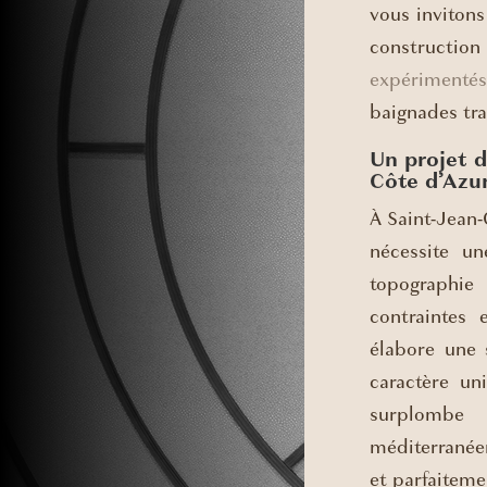
vous invitons
construction 
expérimentés
baignades tra
Un projet d
Côte d’Azu
À Saint-Jean-
nécessite u
topographie 
contraintes 
élabore une 
caractère un
surplombe 
méditerranée
et parfaiteme