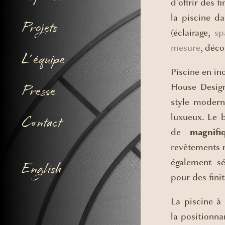
d’offrir des f
la piscine d
Projets
(éclairage,
sp
mesure
, déco
L’ équipe
Piscine en in
House Design 
Presse
style modern
luxueux. Le 
Contact
de
magnif
revêtements 
également sé
English
pour des fini
La piscine à
la positionna