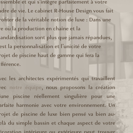
essemble et qui s’intègre parfaitement à votre
adre de vie. Le cabinet R-House Design vous fait
rofiter de la véritable notion de luxe : Dans une
re où la production en chaîne et la
tandardisation sont plus que jamais répandues,
’est la personnalisation et l’unicité de votre
rojet de piscine haut de gamme qui fera la
ifférence.
vec les architectes expérimentés qui travaillent
vec
notre équipe
, nous proposons la création
’une piscine réellement singulière pour une
arfaite harmonie avec votre environnement. Un
rojet de piscine de luxe bien pensé va bien au-
elà du simple bassin et chaque aspect de votre
écoration intérieure ou extérieure peut trouver