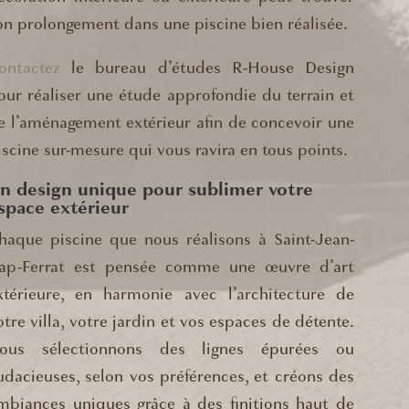
on prolongement dans une piscine bien réalisée.
ontactez
le bureau d’études R-House Design
our réaliser une étude approfondie du terrain et
e l’aménagement extérieur afin de concevoir une
iscine sur-mesure qui vous ravira en tous points.
n design unique pour sublimer votre
space extérieur
haque piscine que nous réalisons à Saint-Jean-
ap-Ferrat est pensée comme une œuvre d’art
xtérieure, en harmonie avec l’architecture de
otre villa, votre jardin et vos espaces de détente.
ous sélectionnons des lignes épurées ou
udacieuses, selon vos préférences, et créons des
mbiances uniques grâce à des finitions haut de