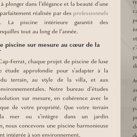
r
 à plonger dans l’élégance et la beauté d’une
c
parfaitement réalisée par des
professionnels
p
. La piscine intérieure garantit des
è
nquilles tout au long de l’année.
s
e piscine sur mesure au cœur de la
c
r
p
Cap-Ferrat, chaque projet de piscine de luxe
d
ne étude approfondie pour s’adapter à la
du terrain, au style de la villa, et aux
A
environnementales. Notre bureau d’études
a
solution sur mesure, en cohérence avec le
d
ique de votre propriété. Que votre terrain
p
la mer ou s’intègre dans un jardin
p
n, nous concevons une piscine harmonieuse
d
nt intégrée à son environnement.
d