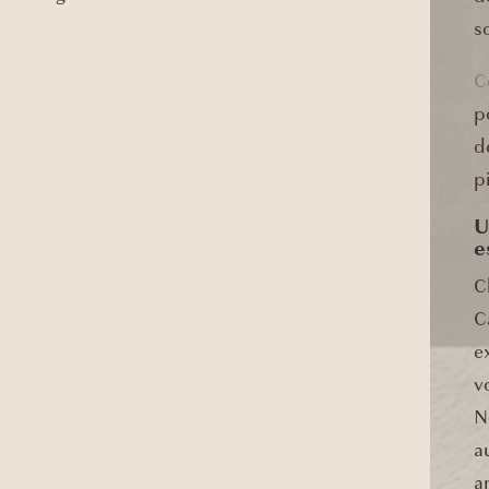
s
C
p
d
p
U
e
C
C
e
v
N
a
a