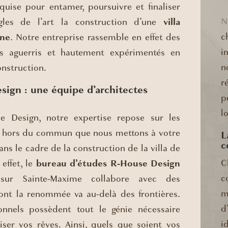
equise pour entamer, poursuivre et finaliser
N
gles de l’art la construction d’une
villa
c
ine
. Notre entreprise rassemble en effet des
i
ls aguerris et hautement expérimentés en
n
nstruction.
r
ign : une équipe d’architectes
p
l
e Design, notre expertise repose sur les
 hors du commun que nous mettons à votre
L
c
ans le cadre de la construction de la villa de
C
 effet, le
bureau d’études R-House Design
c
 sur Sainte-Maxime collabore avec des
m
dont la renommée va au-delà des frontières.
d
onnels possèdent tout le génie nécessaire
i
iser vos rêves. Ainsi, quels que soient vos