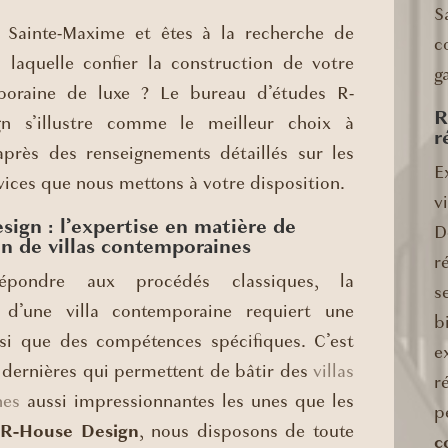
S
 Sainte-Maxime et êtes à la recherche de
c
à laquelle confier la construction de votre
g
mporaine de luxe ? Le bureau d’études R-
R
n s’illustre comme le meilleur choix à
r
-après des renseignements détaillés sur les
E
rvices que nous mettons à votre disposition.
v
ign : l’expertise en matière de
D
n de villas contemporaines
r
pondre aux procédés classiques, la
s
n d’une villa contemporaine requiert une
b
nsi que des compétences spécifiques. C’est
e
s dernières qui permettent de bâtir des
villas
r
nes
aussi impressionnantes les unes que les
p
z
R-House Design
, nous disposons de toute
c