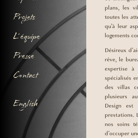
plans, les v
Projets
toutes les att
qu’à leur as
L’ équipe
logements co
Désireux d’ai
Presse
rêve, le bur
expertise à
Contact
spécialisés 
des villas 
plusieurs a
English
Design est 
prestations.
nos soins t
d’occuper un