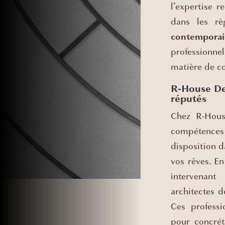
l’expertise r
dans les rè
contempora
professionne
matière de co
R-House Des
réputés
Chez R-Hous
compétences
disposition d
vos rêves. En
intervenant
architectes 
Ces professi
pour concrét