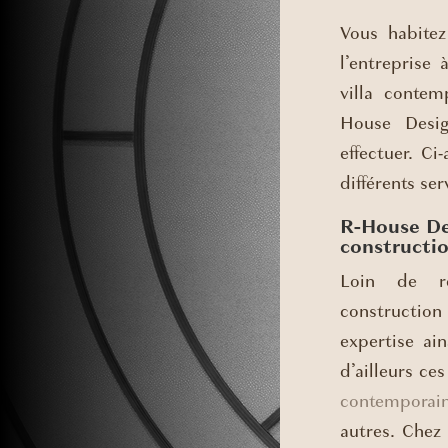
Vous habitez
l’entreprise 
villa conte
House Desig
effectuer. Ci
différents se
R-House Des
constructio
Loin de ré
constructio
expertise ai
d’ailleurs ce
contemporai
autres. Che