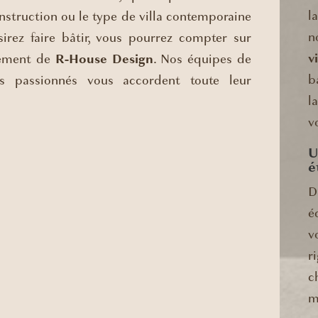
l
nstruction ou le type de villa contemporaine
n
irez faire bâtir, vous pourrez compter sur
v
ement de
R-House Design
. Nos équipes de
b
els passionnés vous accordent toute leur
l
v
U
é
D
é
v
r
c
m