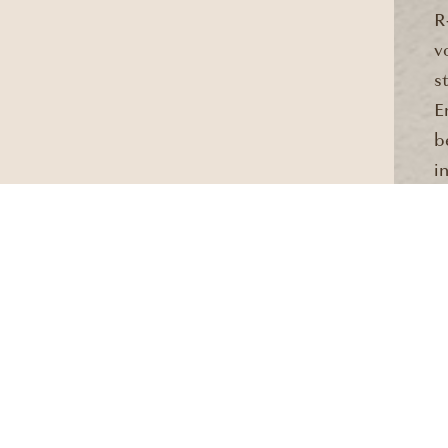
R
v
s
E
b
i
DESIGN
MENTIONS LÉGALES
CAN
U GOLF, 06250 MOUGINS
CONTACT
CAP 
 4 93 90 95 41
EZE
ct@r-housedesign.fr
MAND
©R-House Design 2026