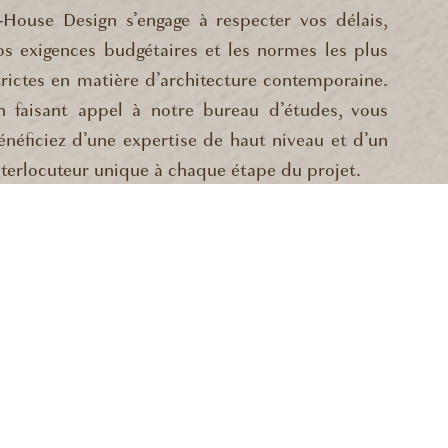
-House Design s’engage à respecter vos délais,
os exigences budgétaires et les normes les plus
trictes en matière d’architecture contemporaine.
n faisant appel à notre bureau d’études, vous
énéficiez d’une expertise de haut niveau et d’un
nterlocuteur unique à chaque étape du projet.
NES
MONACO
D’ANTIBES
MOUGINS
NICE
ELIEU-LA-NAPOULE
SAINT-JEAN-CAP-FERRAT