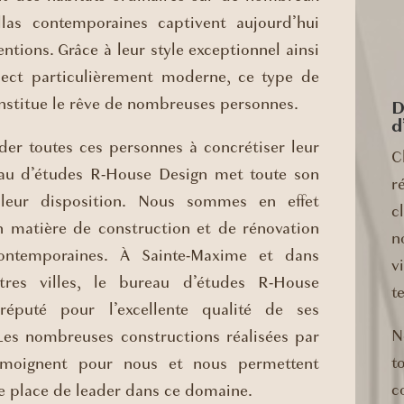
illas contemporaines captivent aujourd’hui
entions. Grâce à leur style exceptionnel ainsi
pect particulièrement moderne, ce type de
nstitue le rêve de nombreuses personnes.
D
d
der toutes ces personnes à concrétiser leur
C
eau d’études R-House Design met toute son
r
 leur disposition. Nous sommes en effet
c
en matière de construction et de rénovation
n
contemporaines. À Sainte-Maxime et dans
v
utres villes, le bureau d’études R-House
t
réputé pour l’excellente qualité de ses
N
 Les nombreuses constructions réalisées par
t
émoignent pour nous et nous permettent
c
e place de leader dans ce domaine.