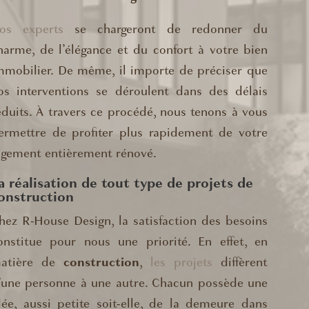
os experts
se chargeront de redonner du
harme, de l’élégance et du confort à votre bien
mmobilier. De même, il importe de préciser que
os interventions se déroulent dans des délais
éduits. À travers ce procédé, nous tenons à vous
ermettre de profiter plus rapidement de votre
ogement entièrement rénové.
a réalisation de tout type de projets de
onstruction
hez R-House Design, la satisfaction des besoins
onstitue pour nous une priorité. En effet, en
atière de
construction
,
les projets
diffèrent
’une personne à une autre. Chacun possède une
dée, aussi petite soit-elle, de la demeure dans