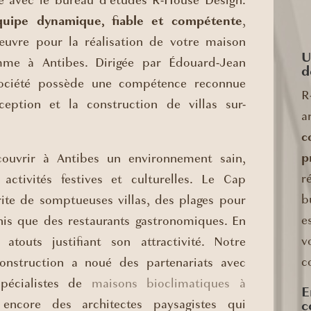
le avec le bureau d’études R-House Design.
uipe dynamique, fiable et compétente
,
 œuvre pour la réalisation de votre maison
U
me à Antibes. Dirigée par Édouard-Jean
d
 société possède une compétence reconnue
R
eption et la construction de villas sur-
a
c
p
ouvrir à Antibes un environnement sain,
r
activités festives et culturelles. Le Cap
b
rite de somptueuses villas, des plages pour
e
inis que des restaurants gastronomiques. En
v
touts justifiant son attractivité. Notre
c
onstruction a noué des partenariats avec
spécialistes de
maisons bioclimatiques à
E
ncore des architectes paysagistes qui
c