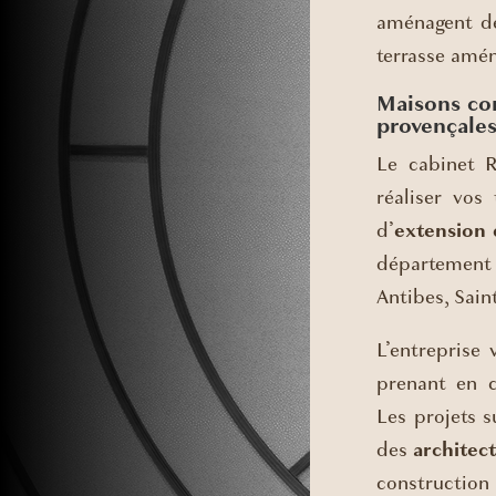
aménagent 
terrasse amén
Maisons con
provençale
Le cabinet 
réaliser vos
d’
extension 
département
Antibes, Saint
L’entreprise 
prenant en c
Les projets s
des
architect
construction 