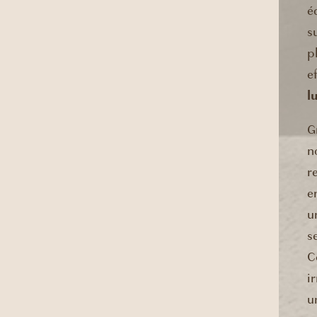
é
s
p
e
l
G
n
r
e
u
s
C
i
u