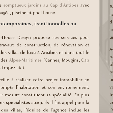
de
somptueux jardins au Cap d’Antibes
avec
B
agée, piscine et pool house.
a
d
temporaines, traditionnelles ou
s
c
u
R-House Design propose ses services pour
 travaux de construction, de rénovation et
A
des villas de luxe à Antibes
et dans tout le
p
 des
Alpes-Maritimes
(Cannes, Mougins, Cap
p
-Tropez etc).
p
u
veille à réaliser votre projet immobilier en
v
ompte l’habitation et son environnement.
t
ur mesure constituent sa spécialité. En plus
a
es spécialistes
auxquels il fait appel pour la
l
des villas, l’équipe de l’agence inclue les