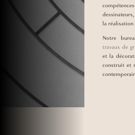
compétence
dessinateurs
la réalisation
Notre bure
travaux de g
et la décora
construit et 
contemporain