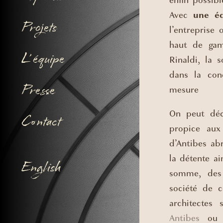
enfin possib
Avec
une éq
Projets
l’entreprise
haut de gam
L’ équipe
Rinaldi, la
dans la conc
Presse
mesure
On peut déc
Contact
propice aux 
d’Antibes ab
la détente a
English
somme, des a
société de c
architectes 
Antibes
ou e