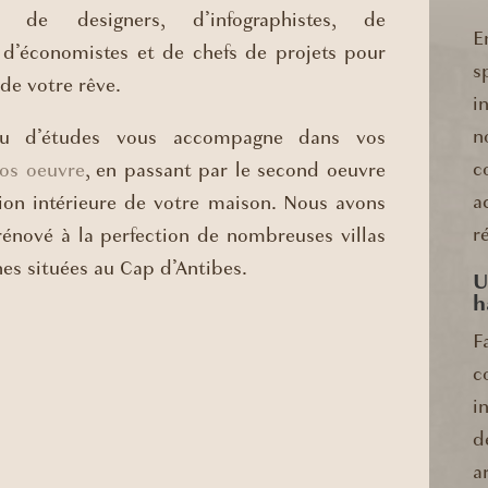
s de designers, d’infographistes, de
E
, d’économistes et de chefs de projets pour
s
 de votre rêve.
i
n
au d’études vous accompagne dans vos
c
ros oeuvre
, en passant par le second oeuvre
a
tion intérieure de votre maison. Nous avons
r
rénové à la perfection de nombreuses villas
es situées au Cap d’Antibes.
U
h
F
c
i
d
a